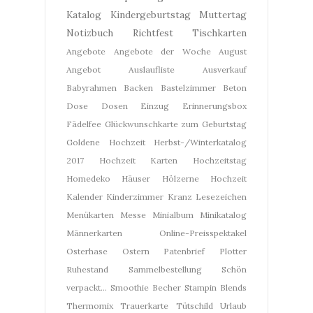
Katalog
Kindergeburtstag
Muttertag
Notizbuch
Richtfest
Tischkarten
Angebote
Angebote der Woche
August
Angebot
Auslaufliste
Ausverkauf
Babyrahmen
Backen
Bastelzimmer
Beton
Dose
Dosen
Einzug
Erinnerungsbox
Fädelfee
Glückwunschkarte zum Geburtstag
Goldene Hochzeit
Herbst-/Winterkatalog
2017
Hochzeit Karten
Hochzeitstag
Homedeko
Häuser
Hölzerne Hochzeit
Kalender
Kinderzimmer
Kranz
Lesezeichen
Menükarten
Messe
Minialbum
Minikatalog
Männerkarten
Online-Preisspektakel
Osterhase
Ostern
Patenbrief
Plotter
Ruhestand
Sammelbestellung
Schön
verpackt...
Smoothie Becher
Stampin Blends
Thermomix
Trauerkarte
Tütschild
Urlaub