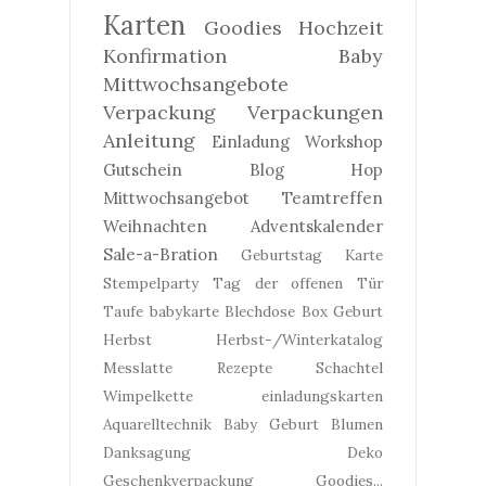
Karten
Goodies
Hochzeit
Konfirmation
Baby
Mittwochsangebote
Verpackung
Verpackungen
Anleitung
Einladung
Workshop
Gutschein
Blog Hop
Mittwochsangebot
Teamtreffen
Weihnachten
Adventskalender
Sale-a-Bration
Geburtstag
Karte
Stempelparty
Tag der offenen Tür
Taufe
babykarte
Blechdose
Box
Geburt
Herbst
Herbst-/Winterkatalog
Messlatte
Rezepte
Schachtel
Wimpelkette
einladungskarten
Aquarelltechnik
Baby Geburt
Blumen
Danksagung
Deko
Geschenkverpackung
Goodies...