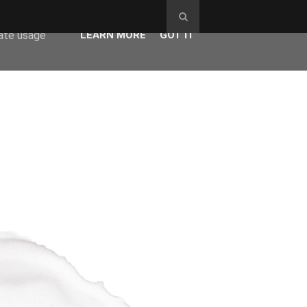
ser-agent
rate usage
LEARN MORE
GOT IT