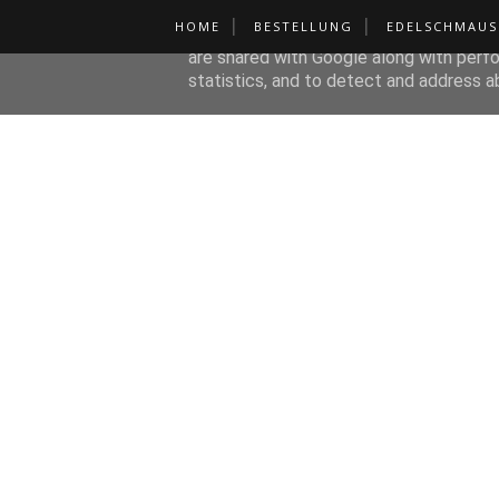
HOME
BESTELLUNG
EDELSCHMAUS
This site uses cookies from Google to de
are shared with Google along with perfo
statistics, and to detect and address a