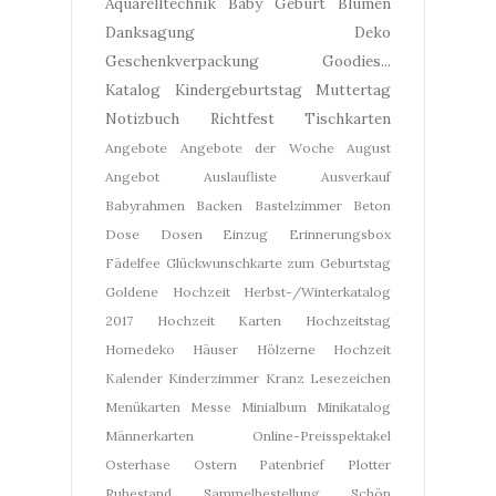
Aquarelltechnik
Baby Geburt
Blumen
Danksagung
Deko
Geschenkverpackung
Goodies...
Katalog
Kindergeburtstag
Muttertag
Notizbuch
Richtfest
Tischkarten
Angebote
Angebote der Woche
August
Angebot
Auslaufliste
Ausverkauf
Babyrahmen
Backen
Bastelzimmer
Beton
Dose
Dosen
Einzug
Erinnerungsbox
Fädelfee
Glückwunschkarte zum Geburtstag
Goldene Hochzeit
Herbst-/Winterkatalog
2017
Hochzeit Karten
Hochzeitstag
Homedeko
Häuser
Hölzerne Hochzeit
Kalender
Kinderzimmer
Kranz
Lesezeichen
Menükarten
Messe
Minialbum
Minikatalog
Männerkarten
Online-Preisspektakel
Osterhase
Ostern
Patenbrief
Plotter
Ruhestand
Sammelbestellung
Schön