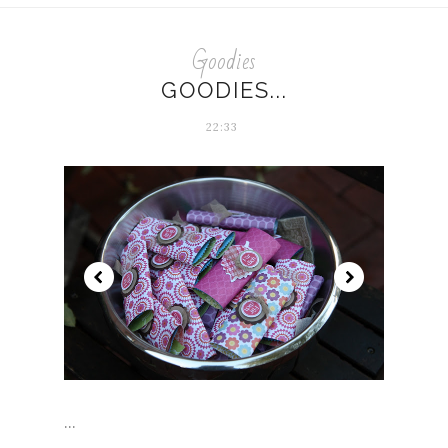
Goodies
GOODIES...
22:33
...