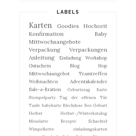
LABELS
Karten
Goodies
Hochzeit
Konfirmation
Baby
Mittwochsangebote
Verpackung
Verpackungen
Anleitung
Einladung
Workshop
Gutschein
Blog Hop
Mittwochsangebot
Teamtreffen
Weihnachten
Adventskalender
Sale-a-Bration
Geburtstag
Karte
Stempelparty
Tag der offenen Tür
Taufe
babykarte
Blechdose
Box
Geburt
Herbst
Herbst-/Winterkatalog
Messlatte
Rezepte
Schachtel
Wimpelkette
einladungskarten