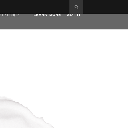
ser-agent
rate usage
LEARN MORE
GOT IT