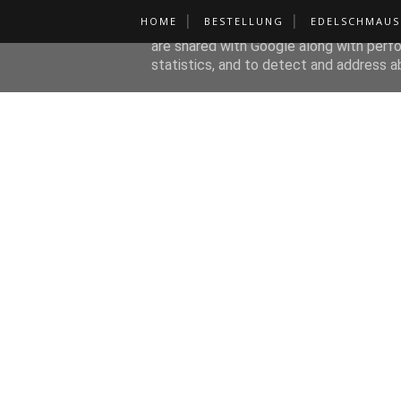
HOME
BESTELLUNG
EDELSCHMAUS
This site uses cookies from Google to de
are shared with Google along with perfo
statistics, and to detect and address a