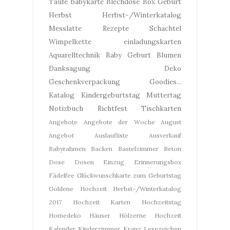
Taufe
babykarte
Blechdose
Box
Geburt
Herbst
Herbst-/Winterkatalog
Messlatte
Rezepte
Schachtel
Wimpelkette
einladungskarten
Aquarelltechnik
Baby Geburt
Blumen
Danksagung
Deko
Geschenkverpackung
Goodies...
Katalog
Kindergeburtstag
Muttertag
Notizbuch
Richtfest
Tischkarten
Angebote
Angebote der Woche
August
Angebot
Auslaufliste
Ausverkauf
Babyrahmen
Backen
Bastelzimmer
Beton
Dose
Dosen
Einzug
Erinnerungsbox
Fädelfee
Glückwunschkarte zum Geburtstag
Goldene Hochzeit
Herbst-/Winterkatalog
2017
Hochzeit Karten
Hochzeitstag
Homedeko
Häuser
Hölzerne Hochzeit
Kalender
Kinderzimmer
Kranz
Lesezeichen