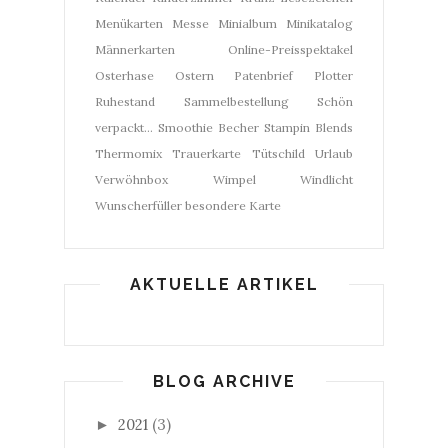
Menükarten
Messe
Minialbum
Minikatalog
Männerkarten
Online-Preisspektakel
Osterhase
Ostern
Patenbrief
Plotter
Ruhestand
Sammelbestellung
Schön
verpackt...
Smoothie Becher
Stampin Blends
Thermomix
Trauerkarte
Tütschild
Urlaub
Verwöhnbox
Wimpel
Windlicht
Wunscherfüller
besondere Karte
AKTUELLE ARTIKEL
BLOG ARCHIVE
2021
(3)
►