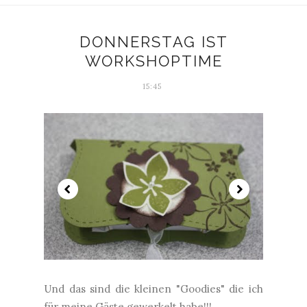
DONNERSTAG IST
WORKSHOPTIME
15:45
Und das sind die kleinen "Goodies" die ich
für meine Gäste gewerkelt habe!!! ...