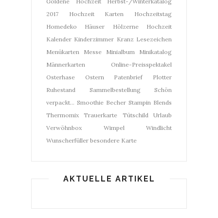
Goldene Hochzeit
Herbst-/Winterkatalog
2017
Hochzeit Karten
Hochzeitstag
Homedeko
Häuser
Hölzerne Hochzeit
Kalender
Kinderzimmer
Kranz
Lesezeichen
Menükarten
Messe
Minialbum
Minikatalog
Männerkarten
Online-Preisspektakel
Osterhase
Ostern
Patenbrief
Plotter
Ruhestand
Sammelbestellung
Schön
verpackt...
Smoothie Becher
Stampin Blends
Thermomix
Trauerkarte
Tütschild
Urlaub
Verwöhnbox
Wimpel
Windlicht
Wunscherfüller
besondere Karte
AKTUELLE ARTIKEL