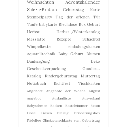
Weihnachten
Adventskalender
Sale-a-Bration
Geburtstag
Karte
Stempelparty
Tag der offenen Tür
Taufe
babykarte
Blechdose
Box
Geburt
Herbst
Herbst-/Winterkatalog
Messlatte
Rezepte
Schachtel
Wimpelkette
einladungskarten
Aquarelltechnik
Baby Geburt
Blumen
Danksagung
Deko
Geschenkverpackung
Goodies...
Katalog
Kindergeburtstag
Muttertag
Notizbuch
Richtfest
Tischkarten
Angebote
Angebote der Woche
August
Angebot
Auslaufliste
Ausverkauf
Babyrahmen
Backen
Bastelzimmer
Beton
Dose
Dosen
Einzug
Erinnerungsbox
Fädelfee
Glückwunschkarte zum Geburtstag