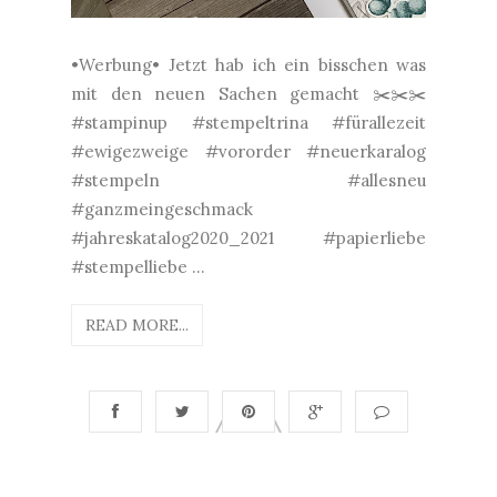
•Werbung• Jetzt hab ich ein bisschen was
mit den neuen Sachen gemacht ✂️✂️✂️
#stampinup #stempeltrina #fürallezeit
#ewigezweige #vororder #neuerkaralog
#stempeln #allesneu
#ganzmeingeschmack
#jahreskatalog2020_2021 #papierliebe
#stempelliebe ...
READ MORE...