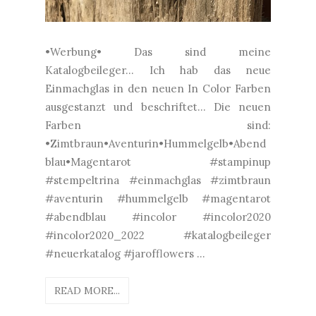
•Werbung• Das sind meine
Katalogbeileger... Ich hab das neue
Einmachglas in den neuen In Color Farben
ausgestanzt und beschriftet... Die neuen
Farben sind:
•Zimtbraun•Aventurin•Hummelgelb•Abend
blau•Magentarot #stampinup
#stempeltrina #einmachglas #zimtbraun
#aventurin #hummelgelb #magentarot
#abendblau #incolor #incolor2020
#incolor2020_2022 #katalogbeileger
#neuerkatalog #jarofflowers ...
READ MORE...