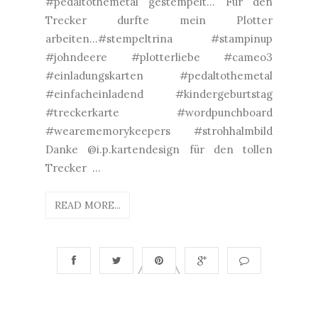
#pedaltothemetal gestempelt... Für den
Trecker durfte mein Plotter
arbeiten...#stempeltrina #stampinup
#johndeere #plotterliebe #cameo3
#einladungskarten #pedaltothemetal
#einfacheinladend #kindergeburtstag
#treckerkarte #wordpunchboard
#wearememorykeepers #strohhalmbild
Danke @i.p.kartendesign für den tollen
Trecker ...
READ MORE...