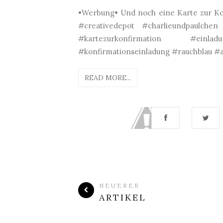
•Werbung• Und noch eine Karte zur Kon
#creativedepot #charlieundpaulchen
#kartezurkonfirmation #einladu
#konfirmationseinladung #rauchblau #an
READ MORE...
NEUERER
ARTIKEL