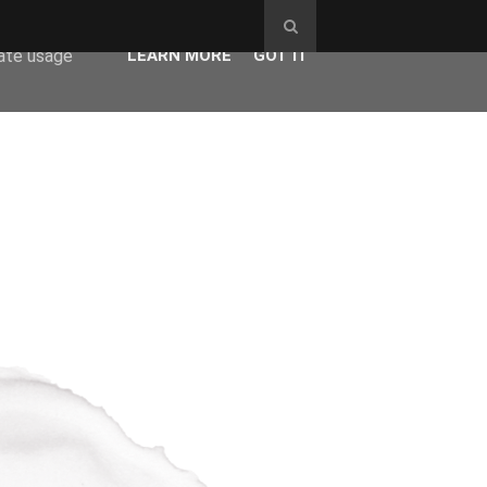
ser-agent
rate usage
LEARN MORE
GOT IT