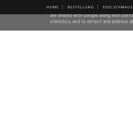
HOME
BESTELLUNG
EDELSCHMAUS
This site uses cookies from Google to de
are shared with Google along with perfo
statistics, and to detect and address a