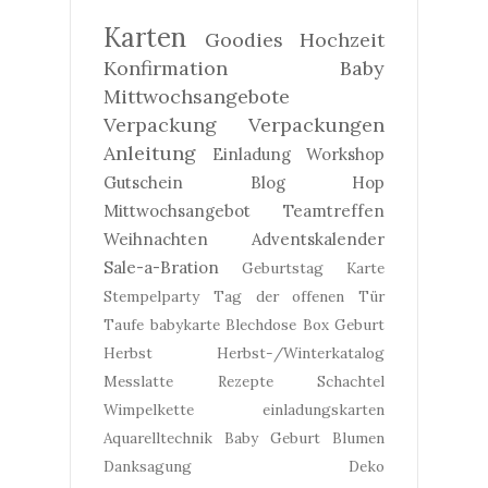
Karten
Goodies
Hochzeit
Konfirmation
Baby
Mittwochsangebote
Verpackung
Verpackungen
Anleitung
Einladung
Workshop
Gutschein
Blog Hop
Mittwochsangebot
Teamtreffen
Weihnachten
Adventskalender
Sale-a-Bration
Geburtstag
Karte
Stempelparty
Tag der offenen Tür
Taufe
babykarte
Blechdose
Box
Geburt
Herbst
Herbst-/Winterkatalog
Messlatte
Rezepte
Schachtel
Wimpelkette
einladungskarten
Aquarelltechnik
Baby Geburt
Blumen
Danksagung
Deko