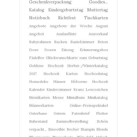
Geschenkverpackung
Goodies...
Katalog
Kindergeburtstag
Muttertag
Notizbuch
Richtfest
Tischkarten
Angebote
Angebote der Woche
August
Angebot
Auslaufliste
Ausverkauf
Babyrahmen
Backen
Bastelzimmer
Beton
Dose
Dosen
Einzug
Erinnerungsbox
Fädelfee
Glückwunschkarte zum Geburtstag
Goldene Hochzeit
Herbst-/Winterkatalog
2017
Hochzeit Karten
Hochzeitstag
Homedeko
Häuser
Hölzerne Hochzeit
Kalender
Kinderzimmer
Kranz
Lesezeichen
Menükarten
Messe
Minialbum
Minikatalog
Männerkarten
Online-Preisspektakel
Osterhase
Ostern
Patenbrief
Plotter
Ruhestand
Sammelbestellung
Schön
verpackt...
Smoothie Becher
Stampin Blends