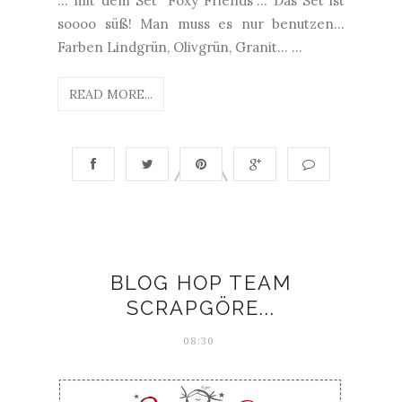
... mit dem Set "Foxy Friends"... Das Set ist
soooo süß! Man muss es nur benutzen...
Farben Lindgrün, Olivgrün, Granit... ...
READ MORE...
BLOG HOP TEAM
SCRAPGÖRE...
08:30