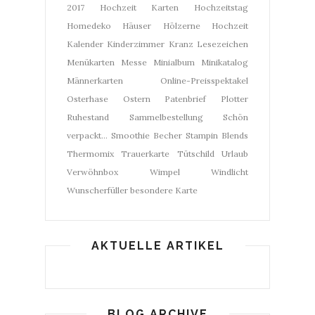
2017
Hochzeit Karten
Hochzeitstag
Homedeko
Häuser
Hölzerne Hochzeit
Kalender
Kinderzimmer
Kranz
Lesezeichen
Menükarten
Messe
Minialbum
Minikatalog
Männerkarten
Online-Preisspektakel
Osterhase
Ostern
Patenbrief
Plotter
Ruhestand
Sammelbestellung
Schön
verpackt...
Smoothie Becher
Stampin Blends
Thermomix
Trauerkarte
Tütschild
Urlaub
Verwöhnbox
Wimpel
Windlicht
Wunscherfüller
besondere Karte
AKTUELLE ARTIKEL
BLOG ARCHIVE