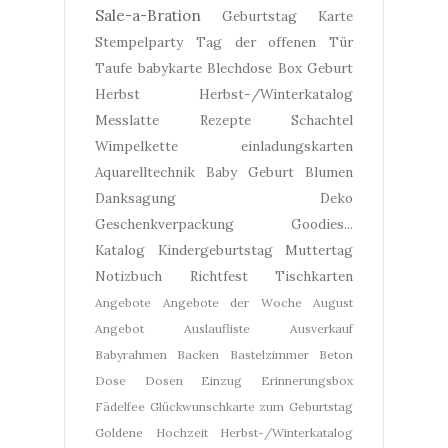
Sale-a-Bration
Geburtstag
Karte
Stempelparty
Tag der offenen Tür
Taufe
babykarte
Blechdose
Box
Geburt
Herbst
Herbst-/Winterkatalog
Messlatte
Rezepte
Schachtel
Wimpelkette
einladungskarten
Aquarelltechnik
Baby Geburt
Blumen
Danksagung
Deko
Geschenkverpackung
Goodies...
Katalog
Kindergeburtstag
Muttertag
Notizbuch
Richtfest
Tischkarten
Angebote
Angebote der Woche
August
Angebot
Auslaufliste
Ausverkauf
Babyrahmen
Backen
Bastelzimmer
Beton
Dose
Dosen
Einzug
Erinnerungsbox
Fädelfee
Glückwunschkarte zum Geburtstag
Goldene Hochzeit
Herbst-/Winterkatalog