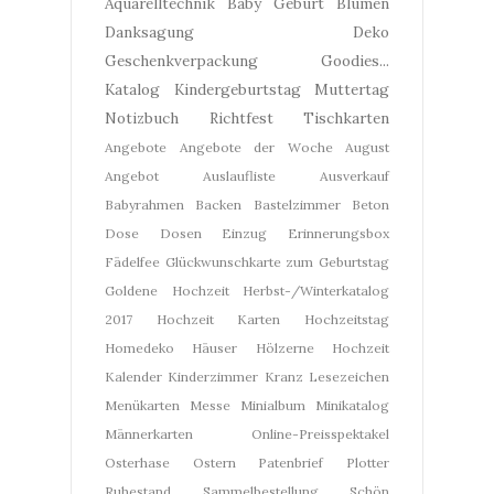
Aquarelltechnik
Baby Geburt
Blumen
Danksagung
Deko
Geschenkverpackung
Goodies...
Katalog
Kindergeburtstag
Muttertag
Notizbuch
Richtfest
Tischkarten
Angebote
Angebote der Woche
August
Angebot
Auslaufliste
Ausverkauf
Babyrahmen
Backen
Bastelzimmer
Beton
Dose
Dosen
Einzug
Erinnerungsbox
Fädelfee
Glückwunschkarte zum Geburtstag
Goldene Hochzeit
Herbst-/Winterkatalog
2017
Hochzeit Karten
Hochzeitstag
Homedeko
Häuser
Hölzerne Hochzeit
Kalender
Kinderzimmer
Kranz
Lesezeichen
Menükarten
Messe
Minialbum
Minikatalog
Männerkarten
Online-Preisspektakel
Osterhase
Ostern
Patenbrief
Plotter
Ruhestand
Sammelbestellung
Schön