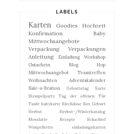
LABELS
Karten
Goodies
Hochzeit
Konfirmation
Baby
Mittwochsangebote
Verpackung
Verpackungen
Anleitung
Einladung
Workshop
Gutschein
Blog Hop
Mittwochsangebot
Teamtreffen
Weihnachten
Adventskalender
Sale-a-Bration
Geburtstag
Karte
Stempelparty
Tag der offenen Tür
Taufe
babykarte
Blechdose
Box
Geburt
Herbst
Herbst-/Winterkatalog
Messlatte
Rezepte
Schachtel
Wimpelkette
einladungskarten