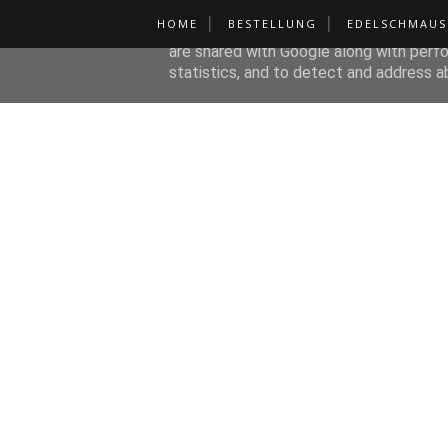
HOME
BESTELLUNG
EDELSCHMAUS
This site uses cookies from Google to de
are shared with Google along with perfo
statistics, and to detect and address a