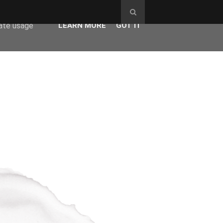
ser-agent
rate usage
LEARN MORE
GOT IT