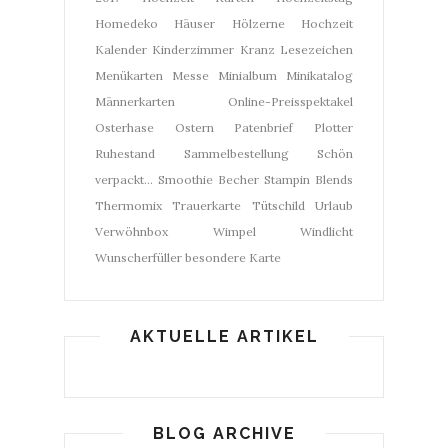
Homedeko
Häuser
Hölzerne Hochzeit
Kalender
Kinderzimmer
Kranz
Lesezeichen
Menükarten
Messe
Minialbum
Minikatalog
Männerkarten
Online-Preisspektakel
Osterhase
Ostern
Patenbrief
Plotter
Ruhestand
Sammelbestellung
Schön
verpackt...
Smoothie Becher
Stampin Blends
Thermomix
Trauerkarte
Tütschild
Urlaub
Verwöhnbox
Wimpel
Windlicht
Wunscherfüller
besondere Karte
AKTUELLE ARTIKEL
BLOG ARCHIVE