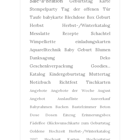
Sale-a-Bration
Geburtstag
Karte
Stempelparty
Tag der offenen Tür
Taufe
babykarte
Blechdose
Box
Geburt
Herbst
Herbst-/Winterkatalog
Messlatte
Rezepte
Schachtel
Wimpelkette
einladungskarten
Aquarelltechnik
Baby Geburt
Blumen
Danksagung
Deko
Geschenkverpackung
Goodies...
Katalog
Kindergeburtstag
Muttertag
Notizbuch
Richtfest
Tischkarten
Angebote
Angebote der Woche
August
Angebot
Auslaufliste
Ausverkauf
Babyrahmen
Backen
Bastelzimmer
Beton
Dose
Dosen
Einzug
Erinnerungsbox
Fädelfee
Glückwunschkarte zum Geburtstag
Goldene Hochzeit
Herbst-/Winterkatalog
2017
Hochzeit Karten
Hochzeitstag