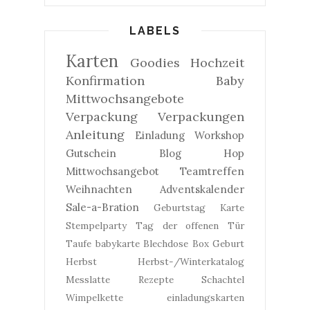
LABELS
Karten
Goodies
Hochzeit
Konfirmation
Baby
Mittwochsangebote
Verpackung
Verpackungen
Anleitung
Einladung
Workshop
Gutschein
Blog Hop
Mittwochsangebot
Teamtreffen
Weihnachten
Adventskalender
Sale-a-Bration
Geburtstag
Karte
Stempelparty
Tag der offenen Tür
Taufe
babykarte
Blechdose
Box
Geburt
Herbst
Herbst-/Winterkatalog
Messlatte
Rezepte
Schachtel
Wimpelkette
einladungskarten