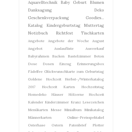
Aquarelltechnik
Baby Geburt
Blumen
Danksagung
Deko
Geschenkverpackung
Goodies...
Katalog
Kindergeburtstag
Muttertag
Notizbuch
Richtfest
Tischkarten
Angebote
Angebote der Woche
August
Angebot
Auslaufliste
Ausverkauf
Babyrahmen
Backen
Bastelzimmer
Beton
Dose
Dosen
Einzug
Erinnerungsbox
Fädelfee
Glückwunschkarte zum Geburtstag
Goldene Hochzeit
Herbst-/Winterkatalog
2017
Hochzeit Karten
Hochzeitstag
Homedeko
Häuser
Hölzerne Hochzeit
Kalender
Kinderzimmer
Kranz
Lesezeichen
Menükarten
Messe
Minialbum
Minikatalog
Männerkarten
Online-Preisspektakel
Osterhase
Ostern
Patenbrief
Plotter