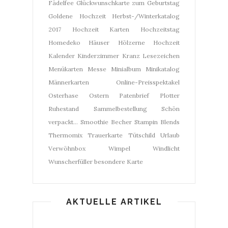
Fädelfee
Glückwunschkarte zum Geburtstag
Goldene Hochzeit
Herbst-/Winterkatalog
2017
Hochzeit Karten
Hochzeitstag
Homedeko
Häuser
Hölzerne Hochzeit
Kalender
Kinderzimmer
Kranz
Lesezeichen
Menükarten
Messe
Minialbum
Minikatalog
Männerkarten
Online-Preisspektakel
Osterhase
Ostern
Patenbrief
Plotter
Ruhestand
Sammelbestellung
Schön
verpackt...
Smoothie Becher
Stampin Blends
Thermomix
Trauerkarte
Tütschild
Urlaub
Verwöhnbox
Wimpel
Windlicht
Wunscherfüller
besondere Karte
AKTUELLE ARTIKEL