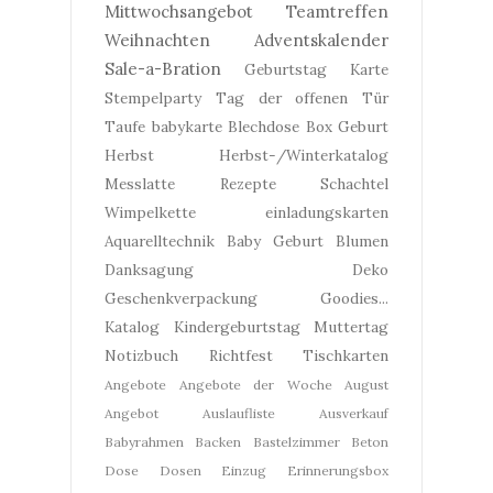
Mittwochsangebot
Teamtreffen
Weihnachten
Adventskalender
Sale-a-Bration
Geburtstag
Karte
Stempelparty
Tag der offenen Tür
Taufe
babykarte
Blechdose
Box
Geburt
Herbst
Herbst-/Winterkatalog
Messlatte
Rezepte
Schachtel
Wimpelkette
einladungskarten
Aquarelltechnik
Baby Geburt
Blumen
Danksagung
Deko
Geschenkverpackung
Goodies...
Katalog
Kindergeburtstag
Muttertag
Notizbuch
Richtfest
Tischkarten
Angebote
Angebote der Woche
August
Angebot
Auslaufliste
Ausverkauf
Babyrahmen
Backen
Bastelzimmer
Beton
Dose
Dosen
Einzug
Erinnerungsbox