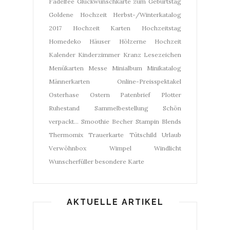
Fädelfee
Glückwunschkarte zum Geburtstag
Goldene Hochzeit
Herbst-/Winterkatalog
2017
Hochzeit Karten
Hochzeitstag
Homedeko
Häuser
Hölzerne Hochzeit
Kalender
Kinderzimmer
Kranz
Lesezeichen
Menükarten
Messe
Minialbum
Minikatalog
Männerkarten
Online-Preisspektakel
Osterhase
Ostern
Patenbrief
Plotter
Ruhestand
Sammelbestellung
Schön
verpackt...
Smoothie Becher
Stampin Blends
Thermomix
Trauerkarte
Tütschild
Urlaub
Verwöhnbox
Wimpel
Windlicht
Wunscherfüller
besondere Karte
AKTUELLE ARTIKEL