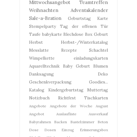
Mittwochsangebot
Teamtreffen
Weihnachten
Adventskalender
Sale-a-Bration
Geburtstag
Karte
Stempelparty
Tag der offenen Tür
Taufe
babykarte
Blechdose
Box
Geburt
Herbst
Herbst-/Winterkatalog
Messlatte
Rezepte
Schachtel
Wimpelkette
einladungskarten
Aquarelltechnik
Baby Geburt
Blumen
Danksagung
Deko
Geschenkverpackung
Goodies...
Katalog
Kindergeburtstag
Muttertag
Notizbuch
Richtfest
Tischkarten
Angebote
Angebote der Woche
August
Angebot
Auslaufliste
Ausverkauf
Babyrahmen
Backen
Bastelzimmer
Beton
Dose
Dosen
Einzug
Erinnerungsbox