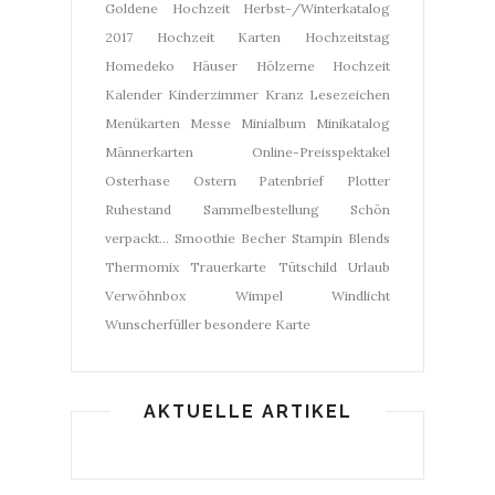
Goldene Hochzeit
Herbst-/Winterkatalog
2017
Hochzeit Karten
Hochzeitstag
Homedeko
Häuser
Hölzerne Hochzeit
Kalender
Kinderzimmer
Kranz
Lesezeichen
Menükarten
Messe
Minialbum
Minikatalog
Männerkarten
Online-Preisspektakel
Osterhase
Ostern
Patenbrief
Plotter
Ruhestand
Sammelbestellung
Schön
verpackt...
Smoothie Becher
Stampin Blends
Thermomix
Trauerkarte
Tütschild
Urlaub
Verwöhnbox
Wimpel
Windlicht
Wunscherfüller
besondere Karte
AKTUELLE ARTIKEL