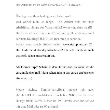
Die Auslaufliste ist da!!! Einfach aufs Bild klicken...
Überlegt was ihr unbedingt noch haben wollt...
Und wartet nicht so lange... Die Artikel sind nur noch
erhältlich, solange der Vorrat reicht! Wenn weg, dann weg!!!
Die Liste ist noch bis zum 02.Juni gültig. Denn dann kommt
der neue Katalog!! JUHU! Ich freu mich ja schon so!!
Schaut sonst auch einfach unter
www.stampinup.de
!!!
Die Liste wird ständig aktualisiert! Da seht ihr dann auch,
was evtl. schon ausverkauft ist...
Als kleiner Tipp! Schaut in den
Onlineshop
, da könnt ihr die
ganzen Sachen in Bildern sehen, macht das ganze ein bisschen
einfacher! :-)
Meine nächste Sammelbestellung mache ich auch
gleich
HEUTE
meldet euch doch bis
20.00 Uhr
bei mir!
Handy: 0151/17229736 oder 04149/2319660 oder ihr schickt
mir eine Mail oder ne WhatsApp!