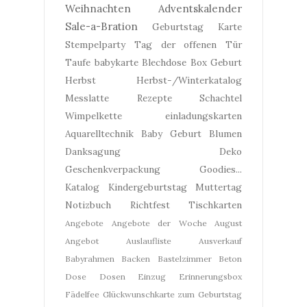
Weihnachten
Adventskalender
Sale-a-Bration
Geburtstag
Karte
Stempelparty
Tag der offenen Tür
Taufe
babykarte
Blechdose
Box
Geburt
Herbst
Herbst-/Winterkatalog
Messlatte
Rezepte
Schachtel
Wimpelkette
einladungskarten
Aquarelltechnik
Baby Geburt
Blumen
Danksagung
Deko
Geschenkverpackung
Goodies...
Katalog
Kindergeburtstag
Muttertag
Notizbuch
Richtfest
Tischkarten
Angebote
Angebote der Woche
August
Angebot
Auslaufliste
Ausverkauf
Babyrahmen
Backen
Bastelzimmer
Beton
Dose
Dosen
Einzug
Erinnerungsbox
Fädelfee
Glückwunschkarte zum Geburtstag