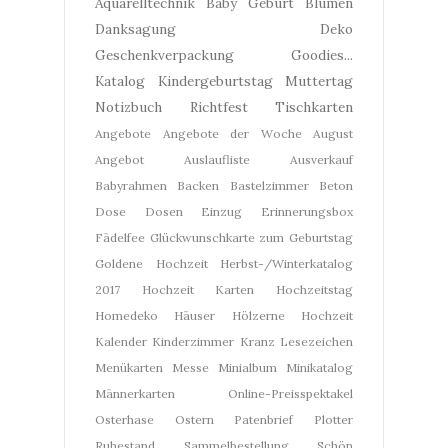
Aquarelltechnik
Baby Geburt
Blumen
Danksagung
Deko
Geschenkverpackung
Goodies...
Katalog
Kindergeburtstag
Muttertag
Notizbuch
Richtfest
Tischkarten
Angebote
Angebote der Woche
August
Angebot
Auslaufliste
Ausverkauf
Babyrahmen
Backen
Bastelzimmer
Beton
Dose
Dosen
Einzug
Erinnerungsbox
Fädelfee
Glückwunschkarte zum Geburtstag
Goldene Hochzeit
Herbst-/Winterkatalog
2017
Hochzeit Karten
Hochzeitstag
Homedeko
Häuser
Hölzerne Hochzeit
Kalender
Kinderzimmer
Kranz
Lesezeichen
Menükarten
Messe
Minialbum
Minikatalog
Männerkarten
Online-Preisspektakel
Osterhase
Ostern
Patenbrief
Plotter
Ruhestand
Sammelbestellung
Schön