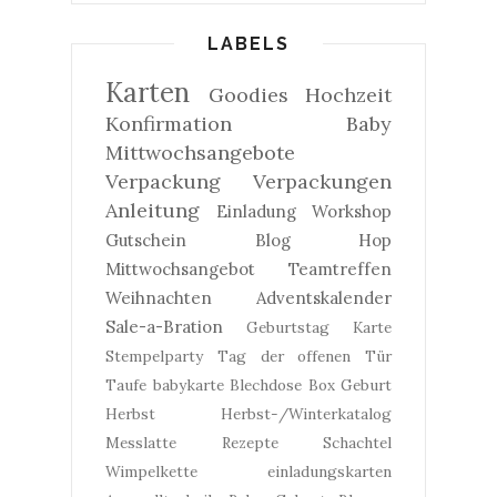
LABELS
Karten
Goodies
Hochzeit
Konfirmation
Baby
Mittwochsangebote
Verpackung
Verpackungen
Anleitung
Einladung
Workshop
Gutschein
Blog Hop
Mittwochsangebot
Teamtreffen
Weihnachten
Adventskalender
Sale-a-Bration
Geburtstag
Karte
Stempelparty
Tag der offenen Tür
Taufe
babykarte
Blechdose
Box
Geburt
Herbst
Herbst-/Winterkatalog
Messlatte
Rezepte
Schachtel
Wimpelkette
einladungskarten