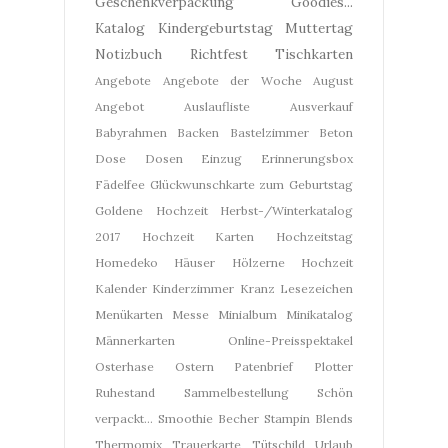
Geschenkverpackung
Goodies...
Katalog
Kindergeburtstag
Muttertag
Notizbuch
Richtfest
Tischkarten
Angebote
Angebote der Woche
August
Angebot
Auslaufliste
Ausverkauf
Babyrahmen
Backen
Bastelzimmer
Beton
Dose
Dosen
Einzug
Erinnerungsbox
Fädelfee
Glückwunschkarte zum Geburtstag
Goldene Hochzeit
Herbst-/Winterkatalog
2017
Hochzeit Karten
Hochzeitstag
Homedeko
Häuser
Hölzerne Hochzeit
Kalender
Kinderzimmer
Kranz
Lesezeichen
Menükarten
Messe
Minialbum
Minikatalog
Männerkarten
Online-Preisspektakel
Osterhase
Ostern
Patenbrief
Plotter
Ruhestand
Sammelbestellung
Schön
verpackt...
Smoothie Becher
Stampin Blends
Thermomix
Trauerkarte
Tütschild
Urlaub