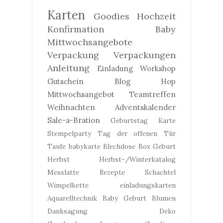
Karten
Goodies
Hochzeit
Konfirmation
Baby
Mittwochsangebote
Verpackung
Verpackungen
Anleitung
Einladung
Workshop
Gutschein
Blog Hop
Mittwochsangebot
Teamtreffen
Weihnachten
Adventskalender
Sale-a-Bration
Geburtstag
Karte
Stempelparty
Tag der offenen Tür
Taufe
babykarte
Blechdose
Box
Geburt
Herbst
Herbst-/Winterkatalog
Messlatte
Rezepte
Schachtel
Wimpelkette
einladungskarten
Aquarelltechnik
Baby Geburt
Blumen
Danksagung
Deko