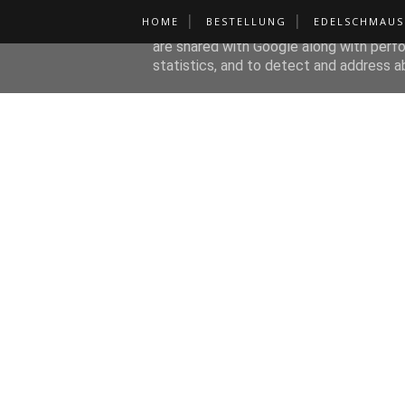
HOME
BESTELLUNG
EDELSCHMAUS
This site uses cookies from Google to de
are shared with Google along with perfo
statistics, and to detect and address a