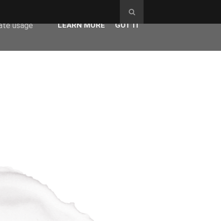
ser-agent
rate usage
LEARN MORE
GOT IT