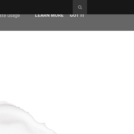
ser-agent
rate usage
LEARN MORE
GOT IT