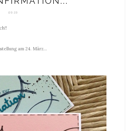
FIRMATION...
09:19
ch!!
tellung am 24. März...