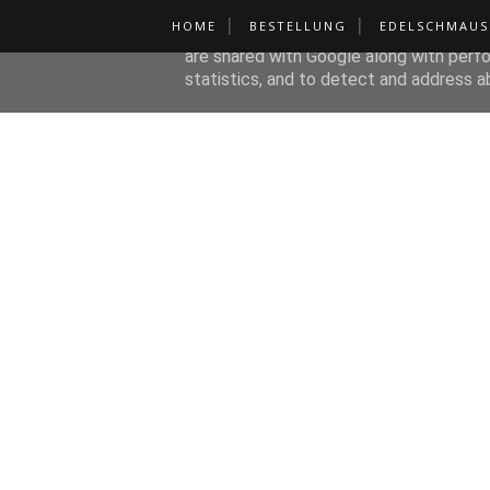
HOME
BESTELLUNG
EDELSCHMAUS
This site uses cookies from Google to de
are shared with Google along with perfo
statistics, and to detect and address a