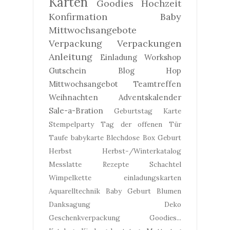
Karten
Goodies
Hochzeit
Konfirmation
Baby
Mittwochsangebote
Verpackung
Verpackungen
Anleitung
Einladung
Workshop
Gutschein
Blog Hop
Mittwochsangebot
Teamtreffen
Weihnachten
Adventskalender
Sale-a-Bration
Geburtstag
Karte
Stempelparty
Tag der offenen Tür
Taufe
babykarte
Blechdose
Box
Geburt
Herbst
Herbst-/Winterkatalog
Messlatte
Rezepte
Schachtel
Wimpelkette
einladungskarten
Aquarelltechnik
Baby Geburt
Blumen
Danksagung
Deko
Geschenkverpackung
Goodies...