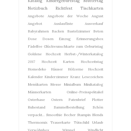
Katalog
Kindergeburtstag
Muttertag
Notizbuch
Richtfest
Tischkarten
Angebote
Angebote der Woche
August
Angebot
Auslaufliste
Ausverkauf
Babyrahmen
Backen
Bastelzimmer
Beton
Dose
Dosen
Einzug
Erinnerungsbox
Fädelfee
Glückwunschkarte zum Geburtstag
Goldene Hochzeit
Herbst-/Winterkatalog
2017
Hochzeit Karten
Hochzeitstag
Homedeko
Häuser
Hölzerne Hochzeit
Kalender
Kinderzimmer
Kranz
Lesezeichen
Menükarten
Messe
Minialbum
Minikatalog
Männerkarten
Online-Preisspektakel
Osterhase
Ostern
Patenbrief
Plotter
Ruhestand
Sammelbestellung
Schön
verpackt...
Smoothie Becher
Stampin Blends
Thermomix
Trauerkarte
Tütschild
Urlaub
Verwöhnbox
Wimpel
Windlicht