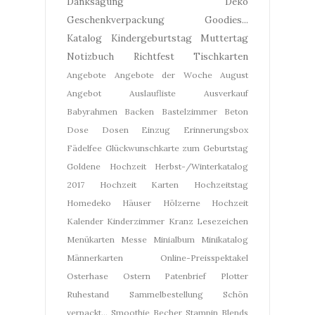
Danksagung
Deko
Geschenkverpackung
Goodies...
Katalog
Kindergeburtstag
Muttertag
Notizbuch
Richtfest
Tischkarten
Angebote
Angebote der Woche
August
Angebot
Auslaufliste
Ausverkauf
Babyrahmen
Backen
Bastelzimmer
Beton
Dose
Dosen
Einzug
Erinnerungsbox
Fädelfee
Glückwunschkarte zum Geburtstag
Goldene Hochzeit
Herbst-/Winterkatalog
2017
Hochzeit Karten
Hochzeitstag
Homedeko
Häuser
Hölzerne Hochzeit
Kalender
Kinderzimmer
Kranz
Lesezeichen
Menükarten
Messe
Minialbum
Minikatalog
Männerkarten
Online-Preisspektakel
Osterhase
Ostern
Patenbrief
Plotter
Ruhestand
Sammelbestellung
Schön
verpackt...
Smoothie Becher
Stampin Blends