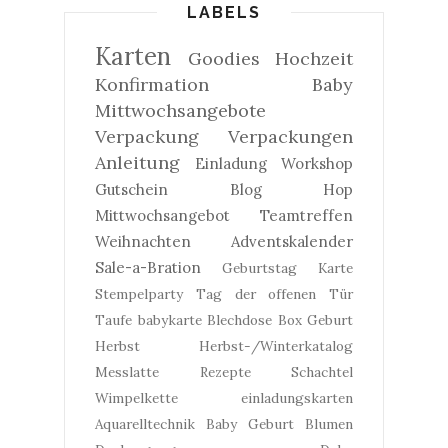
LABELS
Karten
Goodies
Hochzeit
Konfirmation
Baby
Mittwochsangebote
Verpackung
Verpackungen
Anleitung
Einladung
Workshop
Gutschein
Blog Hop
Mittwochsangebot
Teamtreffen
Weihnachten
Adventskalender
Sale-a-Bration
Geburtstag
Karte
Stempelparty
Tag der offenen Tür
Taufe
babykarte
Blechdose
Box
Geburt
Herbst
Herbst-/Winterkatalog
Messlatte
Rezepte
Schachtel
Wimpelkette
einladungskarten
Aquarelltechnik
Baby Geburt
Blumen