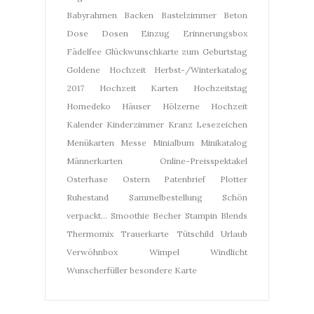
Babyrahmen
Backen
Bastelzimmer
Beton
Dose
Dosen
Einzug
Erinnerungsbox
Fädelfee
Glückwunschkarte zum Geburtstag
Goldene Hochzeit
Herbst-/Winterkatalog
2017
Hochzeit Karten
Hochzeitstag
Homedeko
Häuser
Hölzerne Hochzeit
Kalender
Kinderzimmer
Kranz
Lesezeichen
Menükarten
Messe
Minialbum
Minikatalog
Männerkarten
Online-Preisspektakel
Osterhase
Ostern
Patenbrief
Plotter
Ruhestand
Sammelbestellung
Schön
verpackt...
Smoothie Becher
Stampin Blends
Thermomix
Trauerkarte
Tütschild
Urlaub
Verwöhnbox
Wimpel
Windlicht
Wunscherfüller
besondere Karte