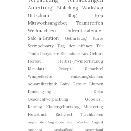
Anleitung
Einladung
Workshop
Gutschein
Blog Hop
Mittwochsangebot
Teamtreffen
Weihnachten
Adventskalender
Sale-a-Bration
Geburtstag
Karte
Stempelparty
Tag der offenen Tür
Taufe
babykarte
Blechdose
Box
Geburt
Herbst
Herbst-/Winterkatalog
Messlatte
Rezepte
Schachtel
Wimpelkette
einladungskarten
Aquarelltechnik
Baby Geburt
Blumen
Danksagung
Deko
Geschenkverpackung
Goodies...
Katalog
Kindergeburtstag
Muttertag
Notizbuch
Richtfest
Tischkarten
Angebote
Angebote der Woche
August
Angebot
Auslaufliste
Ausverkauf