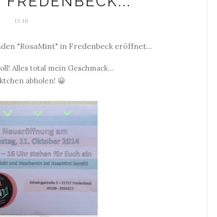
 FREDENBECK...
13:10
Laden "RosaMint" in Fredenbeck eröffnet...
oll! Alles total mein Geschmack...
ektchen abholen! 😀