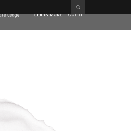
ser-agent
rate usage
LEARN MORE
GOT IT