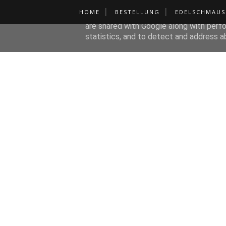
HOME
BESTELLUNG
EDELSCHMAUS
This site uses cookies from Google to de
are shared with Google along with perfo
statistics, and to detect and address a