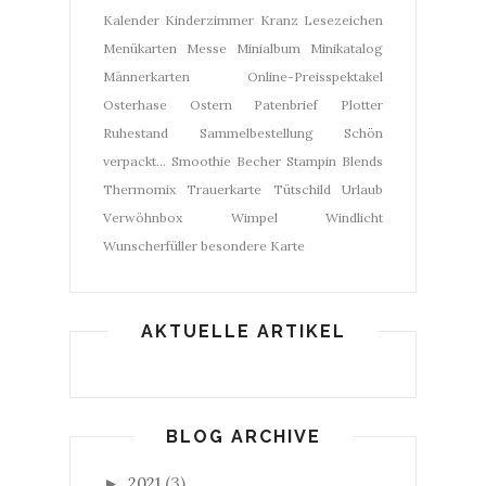
Kalender
Kinderzimmer
Kranz
Lesezeichen
Menükarten
Messe
Minialbum
Minikatalog
Männerkarten
Online-Preisspektakel
Osterhase
Ostern
Patenbrief
Plotter
Ruhestand
Sammelbestellung
Schön
verpackt...
Smoothie Becher
Stampin Blends
Thermomix
Trauerkarte
Tütschild
Urlaub
Verwöhnbox
Wimpel
Windlicht
Wunscherfüller
besondere Karte
AKTUELLE ARTIKEL
BLOG ARCHIVE
2021
(3)
►