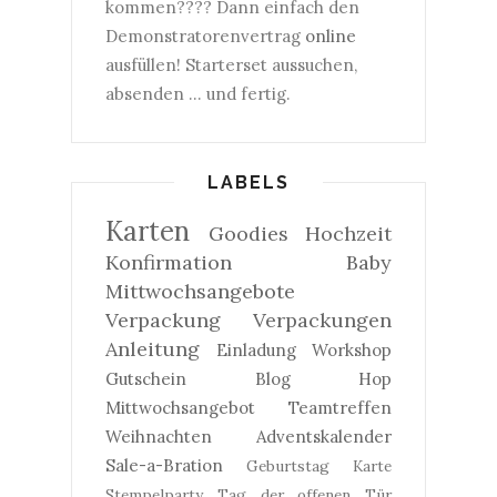
kommen???? Dann einfach den
Demonstratorenvertrag
online
ausfüllen! Starterset aussuchen,
absenden ... und fertig.
LABELS
Karten
Goodies
Hochzeit
Konfirmation
Baby
Mittwochsangebote
Verpackung
Verpackungen
Anleitung
Einladung
Workshop
Gutschein
Blog Hop
Mittwochsangebot
Teamtreffen
Weihnachten
Adventskalender
Sale-a-Bration
Geburtstag
Karte
Stempelparty
Tag der offenen Tür