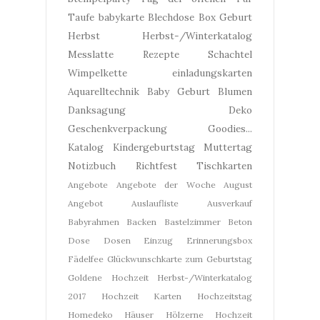
Taufe
babykarte
Blechdose
Box
Geburt
Herbst
Herbst-/Winterkatalog
Messlatte
Rezepte
Schachtel
Wimpelkette
einladungskarten
Aquarelltechnik
Baby Geburt
Blumen
Danksagung
Deko
Geschenkverpackung
Goodies...
Katalog
Kindergeburtstag
Muttertag
Notizbuch
Richtfest
Tischkarten
Angebote
Angebote der Woche
August
Angebot
Auslaufliste
Ausverkauf
Babyrahmen
Backen
Bastelzimmer
Beton
Dose
Dosen
Einzug
Erinnerungsbox
Fädelfee
Glückwunschkarte zum Geburtstag
Goldene Hochzeit
Herbst-/Winterkatalog
2017
Hochzeit Karten
Hochzeitstag
Homedeko
Häuser
Hölzerne Hochzeit