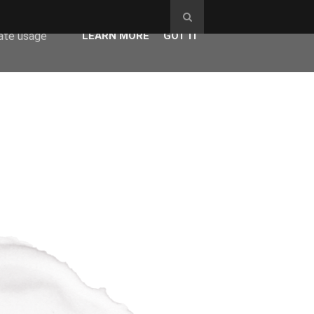
ser-agent
rate usage
LEARN MORE
GOT IT