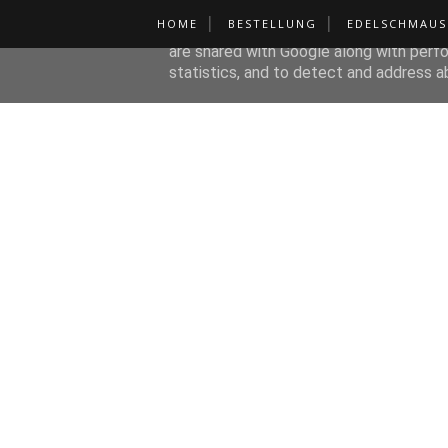
HOME
BESTELLUNG
EDELSCHMAUS
This site uses cookies from Google to de
are shared with Google along with perfo
statistics, and to detect and address a