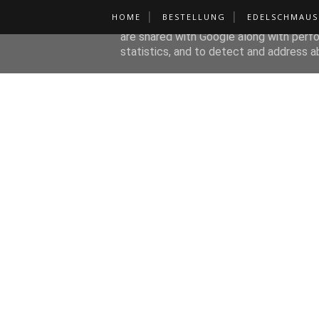
HOME
BESTELLUNG
EDELSCHMAUS
This site uses cookies from Google to de
are shared with Google along with perfo
statistics, and to detect and address a