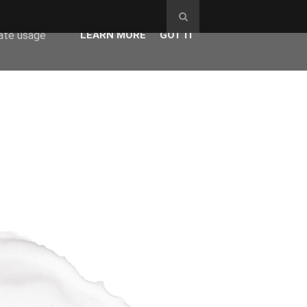
ser-agent
rate usage
LEARN MORE
GOT IT