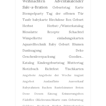
Weihnachten
Adventskalender
Sale-a-Bration
Geburtstag
Karte
Stempelparty
Tag der offenen Tür
Taufe
babykarte
Blechdose
Box
Geburt
Herbst
Herbst-/Winterkatalog
Messlatte
Rezepte
Schachtel
Wimpelkette
einladungskarten
Aquarelltechnik
Baby Geburt
Blumen
Danksagung
Deko
Geschenkverpackung
Goodies...
Katalog
Kindergeburtstag
Muttertag
Notizbuch
Richtfest
Tischkarten
Angebote
Angebote der Woche
August
Angebot
Auslaufliste
Ausverkauf
Babyrahmen
Backen
Bastelzimmer
Beton
Dose
Dosen
Einzug
Erinnerungsbox
Fädelfee
Glückwunschkarte zum Geburtstag
Goldene Hochzeit
Herbst-/Winterkatalog