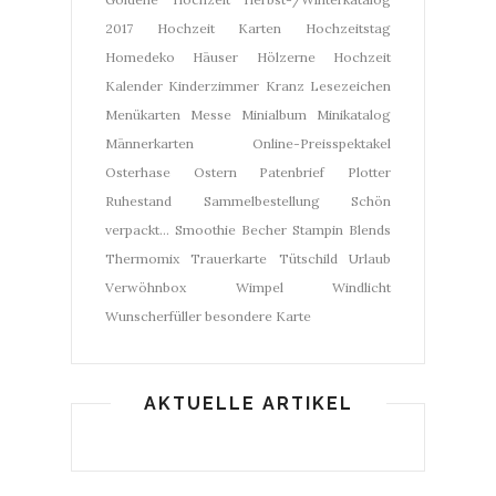
2017
Hochzeit Karten
Hochzeitstag
Homedeko
Häuser
Hölzerne Hochzeit
Kalender
Kinderzimmer
Kranz
Lesezeichen
Menükarten
Messe
Minialbum
Minikatalog
Männerkarten
Online-Preisspektakel
Osterhase
Ostern
Patenbrief
Plotter
Ruhestand
Sammelbestellung
Schön
verpackt...
Smoothie Becher
Stampin Blends
Thermomix
Trauerkarte
Tütschild
Urlaub
Verwöhnbox
Wimpel
Windlicht
Wunscherfüller
besondere Karte
AKTUELLE ARTIKEL