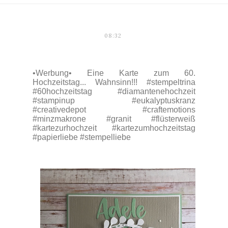
08:32
•Werbung• Eine Karte zum 60.
Hochzeitstag... Wahnsinn!!! #stempeltrina
#60hochzeitstag #diamantenehochzeit
#stampinup #eukalyptuskranz
#creativedepot #craftemotions
#minzmakrone #granit #flüsterweiß
#kartezurhochzeit #kartezumhochzeitstag
#papierliebe #stempelliebe