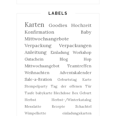
LABELS
Karten
Goodies
Hochzeit
Konfirmation
Baby
Mittwochsangebote
Verpackung
Verpackungen
Anleitung
Einladung
Workshop
Gutschein
Blog Hop
Mittwochsangebot
Teamtreffen
Weihnachten
Adventskalender
Sale-a-Bration
Geburtstag
Karte
Stempelparty
Tag der offenen Tür
Taufe
babykarte
Blechdose
Box
Geburt
Herbst
Herbst-/Winterkatalog
Messlatte
Rezepte
Schachtel
Wimpelkette
einladungskarten