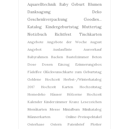
Aquarelltechnik
Baby Geburt
Blumen
Danksagung
Deko
Geschenkverpackung
Goodies...
Katalog
Kindergeburtstag
Muttertag
Notizbuch
Richtfest
Tischkarten
Angebote
Angebote der Woche
August
Angebot
Auslaufliste
Ausverkauf
Babyrahmen
Backen
Bastelzimmer
Beton
Dose
Dosen
Einzug
Erinnerungsbox
Fädelfee
Glückwunschkarte zum Geburtstag
Goldene Hochzeit
Herbst-/Winterkatalog
2017
Hochzeit Karten
Hochzeitstag
Homedeko
Häuser
Hölzerne Hochzeit
Kalender
Kinderzimmer
Kranz
Lesezeichen
Menükarten
Messe
Minialbum
Minikatalog
Männerkarten
Online-Preisspektakel
Osterhase
Ostern
Patenbrief
Plotter