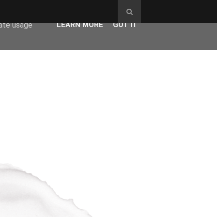
ser-agent
rate usage
LEARN MORE
GOT IT