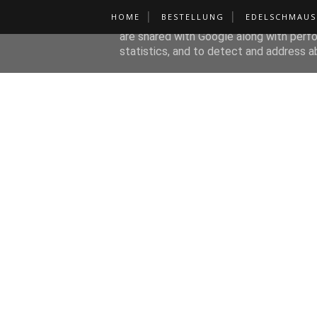
HOME
BESTELLUNG
EDELSCHMAUS
This site uses cookies from Google to de
are shared with Google along with perfo
statistics, and to detect and address a