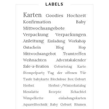
LABELS
Karten
Goodies
Hochzeit
Konfirmation
Baby
Mittwochsangebote
Verpackung
Verpackungen
Anleitung
Einladung
Workshop
Gutschein
Blog Hop
Mittwochsangebot
Teamtreffen
Weihnachten
Adventskalender
Sale-a-Bration
Geburtstag
Karte
Stempelparty
Tag der offenen Tür
Taufe
babykarte
Blechdose
Box
Geburt
Herbst
Herbst-/Winterkatalog
Messlatte
Rezepte
Schachtel
Wimpelkette
einladungskarten
Aquarelltechnik
Baby Geburt
Blumen