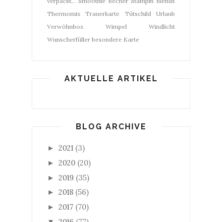
verpackt...
Smoothie Becher
Stampin Blends
Thermomix
Trauerkarte
Tütschild
Urlaub
Verwöhnbox
Wimpel
Windlicht
Wunscherfüller
besondere Karte
AKTUELLE ARTIKEL
BLOG ARCHIVE
2021
(3)
►
2020
(20)
►
2019
(35)
►
2018
(56)
►
2017
(70)
►
2016
(77)
▼