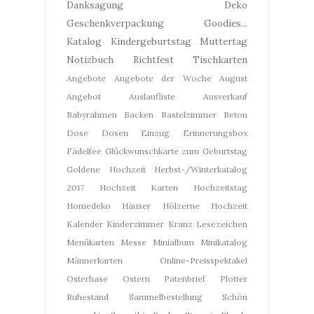
Danksagung
Deko
Geschenkverpackung
Goodies...
Katalog
Kindergeburtstag
Muttertag
Notizbuch
Richtfest
Tischkarten
Angebote
Angebote der Woche
August
Angebot
Auslaufliste
Ausverkauf
Babyrahmen
Backen
Bastelzimmer
Beton
Dose
Dosen
Einzug
Erinnerungsbox
Fädelfee
Glückwunschkarte zum Geburtstag
Goldene Hochzeit
Herbst-/Winterkatalog
2017
Hochzeit Karten
Hochzeitstag
Homedeko
Häuser
Hölzerne Hochzeit
Kalender
Kinderzimmer
Kranz
Lesezeichen
Menükarten
Messe
Minialbum
Minikatalog
Männerkarten
Online-Preisspektakel
Osterhase
Ostern
Patenbrief
Plotter
Ruhestand
Sammelbestellung
Schön