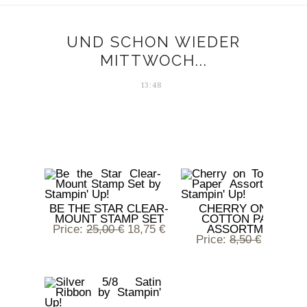
UND SCHON WIEDER
MITTWOCH...
13:48
So
BE THE STAR CLEAR-
CHERRY ON TOP
MOUNT STAMP SET
COTTON PAPER
Price
:
25,00 €
18,75 €
ASSORTMENT
Price
:
8,50 €
6,38 €