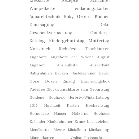
Messlatte
Rezepte
Schachtel
Wimpelkette
einladungskarten
Aquarelltechnik
Baby Geburt
Blumen
Danksagung
Deko
Geschenkverpackung
Goodies...
Katalog
Kindergeburtstag
Muttertag
Notizbuch
Richtfest
Tischkarten
Angebote
Angebote der Woche
August
Angebot
Auslaufliste
Ausverkauf
Babyrahmen
Backen
Bastelzimmer
Beton
Dose
Dosen
Einzug
Erinnerungsbox
Fädelfee
Glückwunschkarte zum Geburtstag
Goldene Hochzeit
Herbst-/Winterkatalog
2017
Hochzeit Karten
Hochzeitstag
Homedeko
Häuser
Hölzerne Hochzeit
Kalender
Kinderzimmer
Kranz
Lesezeichen
Menükarten
Messe
Minialbum
Minikatalog
Männerkarten
Online-Preisspektakel