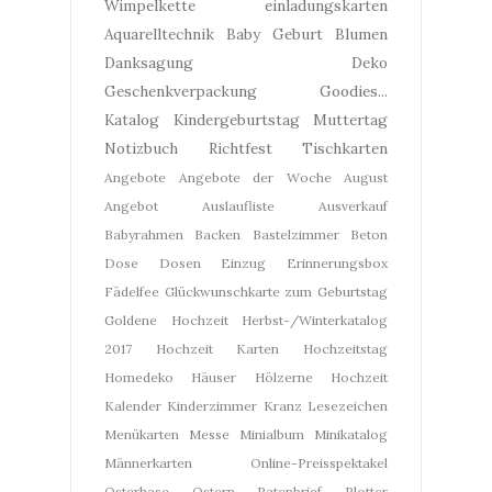
Wimpelkette
einladungskarten
Aquarelltechnik
Baby Geburt
Blumen
Danksagung
Deko
Geschenkverpackung
Goodies...
Katalog
Kindergeburtstag
Muttertag
Notizbuch
Richtfest
Tischkarten
Angebote
Angebote der Woche
August
Angebot
Auslaufliste
Ausverkauf
Babyrahmen
Backen
Bastelzimmer
Beton
Dose
Dosen
Einzug
Erinnerungsbox
Fädelfee
Glückwunschkarte zum Geburtstag
Goldene Hochzeit
Herbst-/Winterkatalog
2017
Hochzeit Karten
Hochzeitstag
Homedeko
Häuser
Hölzerne Hochzeit
Kalender
Kinderzimmer
Kranz
Lesezeichen
Menükarten
Messe
Minialbum
Minikatalog
Männerkarten
Online-Preisspektakel
Osterhase
Ostern
Patenbrief
Plotter