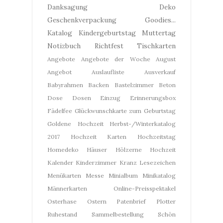
Danksagung
Deko
Geschenkverpackung
Goodies...
Katalog
Kindergeburtstag
Muttertag
Notizbuch
Richtfest
Tischkarten
Angebote
Angebote der Woche
August
Angebot
Auslaufliste
Ausverkauf
Babyrahmen
Backen
Bastelzimmer
Beton
Dose
Dosen
Einzug
Erinnerungsbox
Fädelfee
Glückwunschkarte zum Geburtstag
Goldene Hochzeit
Herbst-/Winterkatalog
2017
Hochzeit Karten
Hochzeitstag
Homedeko
Häuser
Hölzerne Hochzeit
Kalender
Kinderzimmer
Kranz
Lesezeichen
Menükarten
Messe
Minialbum
Minikatalog
Männerkarten
Online-Preisspektakel
Osterhase
Ostern
Patenbrief
Plotter
Ruhestand
Sammelbestellung
Schön