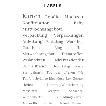
LABELS
Karten
Goodies
Hochzeit
Konfirmation
Baby
Mittwochsangebote
Verpackung
Verpackungen
Anleitung
Einladung
Workshop
Gutschein
Blog Hop
Mittwochsangebot
Teamtreffen
Weihnachten
Adventskalender
Sale-a-Bration
Geburtstag
Karte
Stempelparty
Tag der offenen Tür
Taufe
babykarte
Blechdose
Box
Geburt
Herbst
Herbst-/Winterkatalog
Messlatte
Rezepte
Schachtel
Wimpelkette
einladungskarten
Aquarelltechnik
Baby Geburt
Blumen