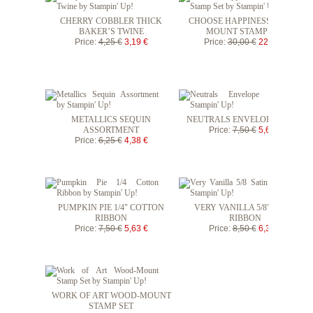
CHERRY COBBLER THICK
CHOOSE HAPPINESS WOOD-
BAKER’S TWINE
MOUNT STAMP SET
Price
:
4,25 €
3,19 €
Price
:
30,00 €
22,50 €
METALLICS SEQUIN
NEUTRALS ENVELOPE PAPER
ASSORTMENT
Price
:
7,50 €
5,63 €
Price
:
6,25 €
4,38 €
PUMPKIN PIE 1/4" COTTON
VERY VANILLA 5/8" SATIN
RIBBON
RIBBON
Price
:
7,50 €
5,63 €
Price
:
8,50 €
6,38 €
WORK OF ART WOOD-MOUNT
STAMP SET