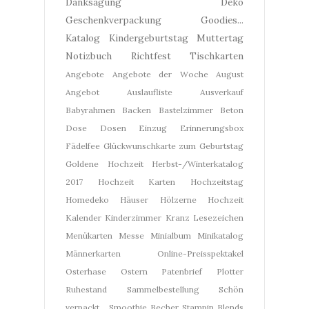
Danksagung
Deko
Geschenkverpackung
Goodies...
Katalog
Kindergeburtstag
Muttertag
Notizbuch
Richtfest
Tischkarten
Angebote
Angebote der Woche
August
Angebot
Auslaufliste
Ausverkauf
Babyrahmen
Backen
Bastelzimmer
Beton
Dose
Dosen
Einzug
Erinnerungsbox
Fädelfee
Glückwunschkarte zum Geburtstag
Goldene Hochzeit
Herbst-/Winterkatalog
2017
Hochzeit Karten
Hochzeitstag
Homedeko
Häuser
Hölzerne Hochzeit
Kalender
Kinderzimmer
Kranz
Lesezeichen
Menükarten
Messe
Minialbum
Minikatalog
Männerkarten
Online-Preisspektakel
Osterhase
Ostern
Patenbrief
Plotter
Ruhestand
Sammelbestellung
Schön
verpackt...
Smoothie Becher
Stampin Blends