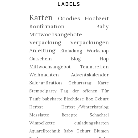
LABELS
Karten
Goodies
Hochzeit
Konfirmation
Baby
Mittwochsangebote
Verpackung
Verpackungen
Anleitung
Einladung
Workshop
Gutschein
Blog Hop
Mittwochsangebot
Teamtreffen
Weihnachten
Adventskalender
Sale-a-Bration
Geburtstag
Karte
Stempelparty
Tag der offenen Tür
Taufe
babykarte
Blechdose
Box
Geburt
Herbst
Herbst-/Winterkatalog
Messlatte
Rezepte
Schachtel
Wimpelkette
einladungskarten
Aquarelltechnik
Baby Geburt
Blumen