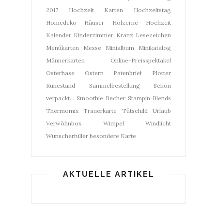
2017
Hochzeit Karten
Hochzeitstag
Homedeko
Häuser
Hölzerne Hochzeit
Kalender
Kinderzimmer
Kranz
Lesezeichen
Menükarten
Messe
Minialbum
Minikatalog
Männerkarten
Online-Preisspektakel
Osterhase
Ostern
Patenbrief
Plotter
Ruhestand
Sammelbestellung
Schön
verpackt...
Smoothie Becher
Stampin Blends
Thermomix
Trauerkarte
Tütschild
Urlaub
Verwöhnbox
Wimpel
Windlicht
Wunscherfüller
besondere Karte
AKTUELLE ARTIKEL