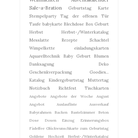
Sale-a-Bration
Geburtstag
Karte
Stempelparty
Tag der offenen Tür
Taufe
babykarte
Blechdose
Box
Geburt
Herbst
Herbst-/Winterkatalog
Messlatte
Rezepte
Schachtel
Wimpelkette
einladungskarten
Aquarelltechnik
Baby Geburt
Blumen
Danksagung
Deko
Geschenkverpackung
Goodies...
Katalog
Kindergeburtstag
Muttertag
Notizbuch
Richtfest
Tischkarten
Angebote
Angebote der Woche
August
Angebot
Auslaufliste
Ausverkauf
Babyrahmen
Backen
Bastelzimmer
Beton
Dose
Dosen
Einzug
Erinnerungsbox
Fädelfee
Glückwunschkarte zum Geburtstag
Goldene Hochzeit
Herbst-/Winterkatalog