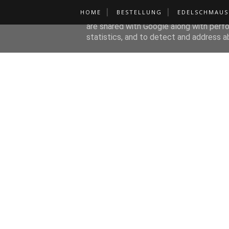
HOME
BESTELLUNG
EDELSCHMAUS
This site uses cookies from Google to de
are shared with Google along with perfo
statistics, and to detect and address a