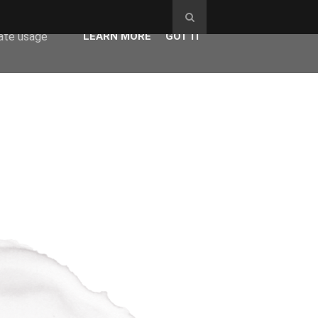
ser-agent
rate usage
LEARN MORE
GOT IT