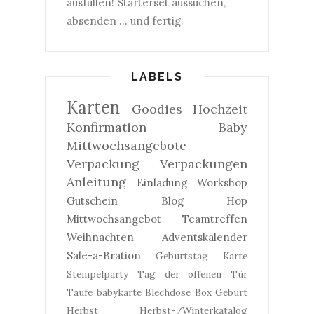
ausfüllen! Starterset aussuchen,
absenden ... und fertig.
LABELS
Karten
Goodies
Hochzeit
Konfirmation
Baby
Mittwochsangebote
Verpackung
Verpackungen
Anleitung
Einladung
Workshop
Gutschein
Blog Hop
Mittwochsangebot
Teamtreffen
Weihnachten
Adventskalender
Sale-a-Bration
Geburtstag
Karte
Stempelparty
Tag der offenen Tür
Taufe
babykarte
Blechdose
Box
Geburt
Herbst
Herbst-/Winterkatalog