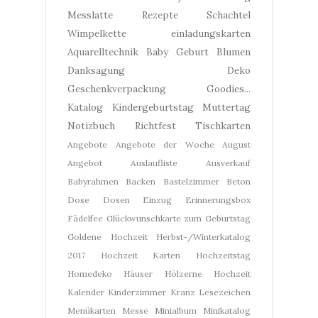
Messlatte
Rezepte
Schachtel
Wimpelkette
einladungskarten
Aquarelltechnik
Baby Geburt
Blumen
Danksagung
Deko
Geschenkverpackung
Goodies...
Katalog
Kindergeburtstag
Muttertag
Notizbuch
Richtfest
Tischkarten
Angebote
Angebote der Woche
August
Angebot
Auslaufliste
Ausverkauf
Babyrahmen
Backen
Bastelzimmer
Beton
Dose
Dosen
Einzug
Erinnerungsbox
Fädelfee
Glückwunschkarte zum Geburtstag
Goldene Hochzeit
Herbst-/Winterkatalog
2017
Hochzeit Karten
Hochzeitstag
Homedeko
Häuser
Hölzerne Hochzeit
Kalender
Kinderzimmer
Kranz
Lesezeichen
Menükarten
Messe
Minialbum
Minikatalog