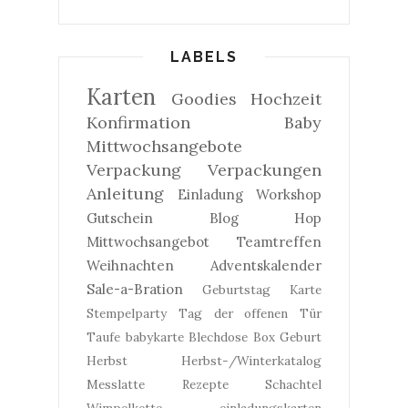
LABELS
Karten
Goodies
Hochzeit
Konfirmation
Baby
Mittwochsangebote
Verpackung
Verpackungen
Anleitung
Einladung
Workshop
Gutschein
Blog Hop
Mittwochsangebot
Teamtreffen
Weihnachten
Adventskalender
Sale-a-Bration
Geburtstag
Karte
Stempelparty
Tag der offenen Tür
Taufe
babykarte
Blechdose
Box
Geburt
Herbst
Herbst-/Winterkatalog
Messlatte
Rezepte
Schachtel
Wimpelkette
einladungskarten