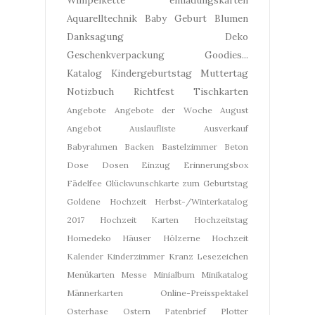
Aquarelltechnik
Baby Geburt
Blumen
Danksagung
Deko
Geschenkverpackung
Goodies...
Katalog
Kindergeburtstag
Muttertag
Notizbuch
Richtfest
Tischkarten
Angebote
Angebote der Woche
August
Angebot
Auslaufliste
Ausverkauf
Babyrahmen
Backen
Bastelzimmer
Beton
Dose
Dosen
Einzug
Erinnerungsbox
Fädelfee
Glückwunschkarte zum Geburtstag
Goldene Hochzeit
Herbst-/Winterkatalog
2017
Hochzeit Karten
Hochzeitstag
Homedeko
Häuser
Hölzerne Hochzeit
Kalender
Kinderzimmer
Kranz
Lesezeichen
Menükarten
Messe
Minialbum
Minikatalog
Männerkarten
Online-Preisspektakel
Osterhase
Ostern
Patenbrief
Plotter