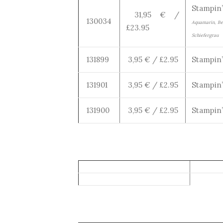
Stampin’
31,95 € /
130034
Aquamarin, Ber
£23.95
Schiefergrau
131899
3,95 € / £2.95
Stampin’
131901
3,95 € / £2.95
Stampin’
131900
3,95 € / £2.95
Stampin’