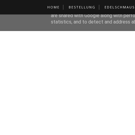
HOME
BESTELLUNG
EDELSCHMAUS
This site uses cookies from Google to de
are shared with Google along with perfo
statistics, and to detect and address a