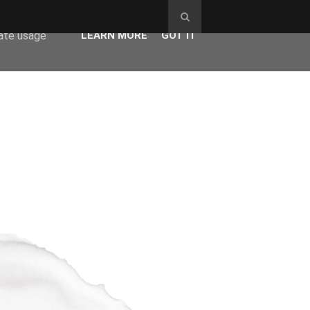
ser-agent
rate usage
LEARN MORE
GOT IT