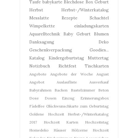
Taufe
babykarte
Blechdose
Box
Geburt
Herbst
Herbst-/Winterkatalog
Messlatte
Rezepte
Schachtel
Wimpelkette
einladungskarten
Aquarelltechnik
Baby Geburt
Blumen
Danksagung
Deko
Geschenkverpackung
Goodies...
Katalog
Kindergeburtstag
Muttertag
Notizbuch
Richtfest
Tischkarten
Angebote
Angebote der Woche
August
Angebot
Auslaufliste
Ausverkauf
Babyrahmen
Backen
Bastelzimmer
Beton
Dose
Dosen
Einzug
Erinnerungsbox
Fädelfee
Glückwunschkarte zum Geburtstag
Goldene Hochzeit
Herbst-/Winterkatalog
2017
Hochzeit Karten
Hochzeitstag
Homedeko
Häuser
Hölzerne Hochzeit