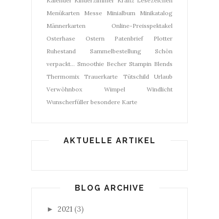
Kalender
Kinderzimmer
Kranz
Lesezeichen
Menükarten
Messe
Minialbum
Minikatalog
Männerkarten
Online-Preisspektakel
Osterhase
Ostern
Patenbrief
Plotter
Ruhestand
Sammelbestellung
Schön
verpackt...
Smoothie Becher
Stampin Blends
Thermomix
Trauerkarte
Tütschild
Urlaub
Verwöhnbox
Wimpel
Windlicht
Wunscherfüller
besondere Karte
AKTUELLE ARTIKEL
BLOG ARCHIVE
2021
(3)
►