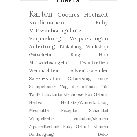
LABELS
Karten
Goodies
Hochzeit
Konfirmation
Baby
Mittwochsangebote
Verpackung
Verpackungen
Anleitung
Einladung
Workshop
Gutschein
Blog Hop
Mittwochsangebot
Teamtreffen
Weihnachten
Adventskalender
Sale-a-Bration
Geburtstag
Karte
Stempelparty
Tag der offenen Tür
Taufe
babykarte
Blechdose
Box
Geburt
Herbst
Herbst-/Winterkatalog
Messlatte
Rezepte
Schachtel
Wimpelkette
einladungskarten
Aquarelltechnik
Baby Geburt
Blumen
Danksagung
Deko