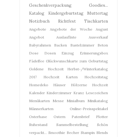
Geschenkverpackung
Goodies...
Katalog
Kindergeburtstag
Muttertag
Notizbuch
Richtfest
Tischkarten
Angebote
Angebote der Woche
August
Angebot
Auslaufliste
Ausverkauf
Babyrahmen
Backen
Bastelzimmer
Beton
Dose
Dosen
Einzug
Erinnerungsbox
Fädelfee
Glückwunschkarte zum Geburtstag
Goldene Hochzeit
Herbst-/Winterkatalog
2017
Hochzeit Karten
Hochzeitstag
Homedeko
Häuser
Hölzerne Hochzeit
Kalender
Kinderzimmer
Kranz
Lesezeichen
Menükarten
Messe
Minialbum
Minikatalog
Männerkarten
Online-Preisspektakel
Osterhase
Ostern
Patenbrief
Plotter
Ruhestand
Sammelbestellung
Schön
verpackt...
Smoothie Becher
Stampin Blends