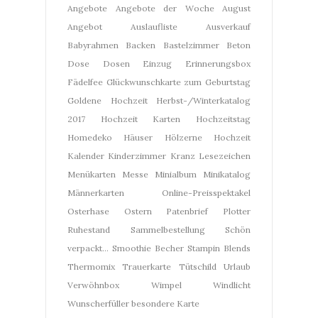
Angebote
Angebote der Woche
August
Angebot
Auslaufliste
Ausverkauf
Babyrahmen
Backen
Bastelzimmer
Beton
Dose
Dosen
Einzug
Erinnerungsbox
Fädelfee
Glückwunschkarte zum Geburtstag
Goldene Hochzeit
Herbst-/Winterkatalog
2017
Hochzeit Karten
Hochzeitstag
Homedeko
Häuser
Hölzerne Hochzeit
Kalender
Kinderzimmer
Kranz
Lesezeichen
Menükarten
Messe
Minialbum
Minikatalog
Männerkarten
Online-Preisspektakel
Osterhase
Ostern
Patenbrief
Plotter
Ruhestand
Sammelbestellung
Schön
verpackt...
Smoothie Becher
Stampin Blends
Thermomix
Trauerkarte
Tütschild
Urlaub
Verwöhnbox
Wimpel
Windlicht
Wunscherfüller
besondere Karte