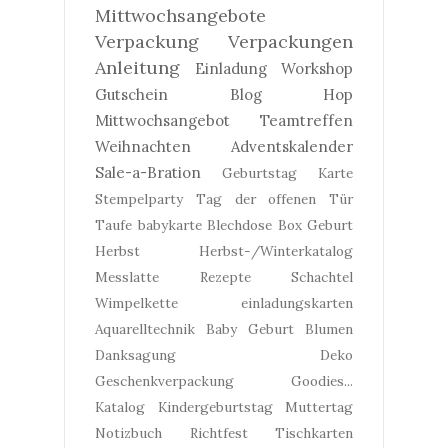
Mittwochsangebote
Verpackung
Verpackungen
Anleitung
Einladung
Workshop
Gutschein
Blog Hop
Mittwochsangebot
Teamtreffen
Weihnachten
Adventskalender
Sale-a-Bration
Geburtstag
Karte
Stempelparty
Tag der offenen Tür
Taufe
babykarte
Blechdose
Box
Geburt
Herbst
Herbst-/Winterkatalog
Messlatte
Rezepte
Schachtel
Wimpelkette
einladungskarten
Aquarelltechnik
Baby Geburt
Blumen
Danksagung
Deko
Geschenkverpackung
Goodies...
Katalog
Kindergeburtstag
Muttertag
Notizbuch
Richtfest
Tischkarten