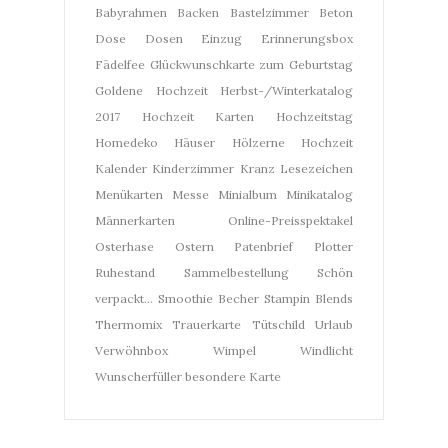
Babyrahmen
Backen
Bastelzimmer
Beton
Dose
Dosen
Einzug
Erinnerungsbox
Fädelfee
Glückwunschkarte zum Geburtstag
Goldene Hochzeit
Herbst-/Winterkatalog
2017
Hochzeit Karten
Hochzeitstag
Homedeko
Häuser
Hölzerne Hochzeit
Kalender
Kinderzimmer
Kranz
Lesezeichen
Menükarten
Messe
Minialbum
Minikatalog
Männerkarten
Online-Preisspektakel
Osterhase
Ostern
Patenbrief
Plotter
Ruhestand
Sammelbestellung
Schön
verpackt...
Smoothie Becher
Stampin Blends
Thermomix
Trauerkarte
Tütschild
Urlaub
Verwöhnbox
Wimpel
Windlicht
Wunscherfüller
besondere Karte