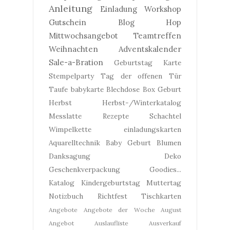
Anleitung
Einladung
Workshop
Gutschein
Blog Hop
Mittwochsangebot
Teamtreffen
Weihnachten
Adventskalender
Sale-a-Bration
Geburtstag
Karte
Stempelparty
Tag der offenen Tür
Taufe
babykarte
Blechdose
Box
Geburt
Herbst
Herbst-/Winterkatalog
Messlatte
Rezepte
Schachtel
Wimpelkette
einladungskarten
Aquarelltechnik
Baby Geburt
Blumen
Danksagung
Deko
Geschenkverpackung
Goodies...
Katalog
Kindergeburtstag
Muttertag
Notizbuch
Richtfest
Tischkarten
Angebote
Angebote der Woche
August
Angebot
Auslaufliste
Ausverkauf