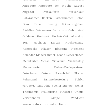
Angebote
Angebote der Woche
August
Angebot
Auslaufliste
Ausverkauf
Babyrahmen
Backen
Bastelzimmer
Beton
Dose
Dosen
Einzug
Erinnerungsbox
Fädelfee
Glückwunschkarte zum Geburtstag
Goldene Hochzeit
Herbst-/Winterkatalog
2017
Hochzeit Karten
Hochzeitstag
Homedeko
Häuser
Hölzerne Hochzeit
Kalender
Kinderzimmer
Kranz
Lesezeichen
Menükarten
Messe
Minialbum
Minikatalog
Männerkarten
Online-Preisspektakel
Osterhase
Ostern
Patenbrief
Plotter
Ruhestand
Sammelbestellung
Schön
verpackt...
Smoothie Becher
Stampin Blends
Thermomix
Trauerkarte
Tütschild
Urlaub
Verwöhnbox
Wimpel
Windlicht
Wunscherfüller
besondere Karte