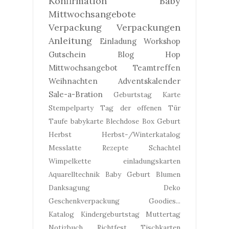
Konfirmation
Baby
Mittwochsangebote
Verpackung
Verpackungen
Anleitung
Einladung
Workshop
Gutschein
Blog Hop
Mittwochsangebot
Teamtreffen
Weihnachten
Adventskalender
Sale-a-Bration
Geburtstag
Karte
Stempelparty
Tag der offenen Tür
Taufe
babykarte
Blechdose
Box
Geburt
Herbst
Herbst-/Winterkatalog
Messlatte
Rezepte
Schachtel
Wimpelkette
einladungskarten
Aquarelltechnik
Baby Geburt
Blumen
Danksagung
Deko
Geschenkverpackung
Goodies...
Katalog
Kindergeburtstag
Muttertag
Notizbuch
Richtfest
Tischkarten